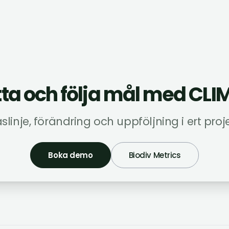
sätta och följa mål med CL
aslinje, förändring och uppföljning i ert proje
Boka demo
Biodiv Metrics