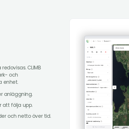
 redovisas. CLIMB
ark- och
a enhet.
ler anläggning.
att följa upp.
der och netto över tid.