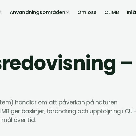
Användningsområden
Om oss
CLIMB
Inl
sredovisning –
stem) handlar om att påverkan på naturen
MB ger baslinjer, förändring och uppföljning i CU 
 mål över tid.