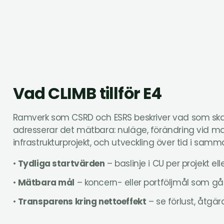
Vad CLIMB tillför E4
Ramverk som CSRD och ESRS beskriver vad som ska
adresserar det mätbara: nuläge, förändring vid m
infrastrukturprojekt, och utveckling över tid i samm
•
Tydliga startvärden
– baslinje i CU per projekt el
•
Mätbara mål
– koncern- eller portföljmål som går 
•
Transparens kring nettoeffekt
– se förlust, åtgär