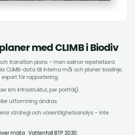
planer med CLIMB i Biodiv
och transition plans – men saknar repeterbara
ppla CLIMB-data till interna mål och planer: baslinje,
 export för rapportering.
 per km infrastruktur, per portfölj).
eller utformning ändras.
rar strategi och väsentlighetsanalys – inte
höver mäta
·
Vattenfall BTP 2030