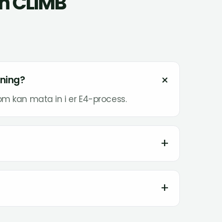
ch CLIMB
+
vning?
som kan mata in i er E4-process.
+
+