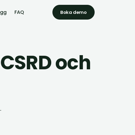
ägg
FAQ
Boka demo
 CSRD och
–