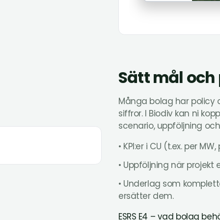
Sätt mål och 
Många bolag har policy 
siffror. I Biodiv kan ni ko
scenario, uppföljning och
• KPI:er i CU (t.ex. per MW,
• Uppföljning när projekt 
• Underlag som komplette
ersätter dem.
ESRS E4 – vad bolag be