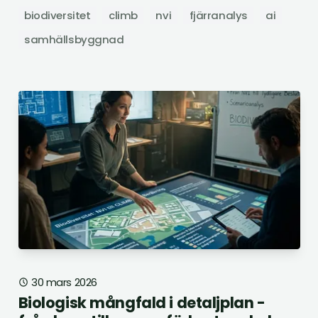
biodiversitet
climb
nvi
fjärranalys
ai
samhällsbyggnad
30 mars 2026
Biologisk mångfald i detaljplan -