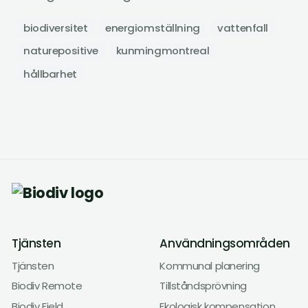
biodiversitet
energiomställning
vattenfall
naturepositive
kunmingmontreal
hållbarhet
Tjänsten
Användningsområden
Tjänsten
Kommunal planering
Biodiv Remote
Tillståndsprövning
Biodiv Field
Ekologisk kompensation